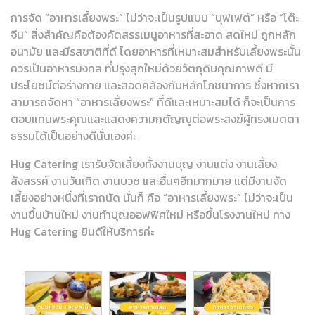
การจัด “อาหารเลี้ยงพระ” ไม่ว่าจะเป็นรูปแบบ “บุฟเฟต์” หรือ “โต๊ะ
จีน” สิ่งสำคัญคือต้องคัดสรรเมนูอาหารที่สะอาด สดใหม่ ถูกหลัก
อนามัย และมีรสชาติที่ดี โดยอาหารที่เหมาะสมสำหรับเลี้ยงพระนั้น
ควรเป็นอาหารมงคล ที่ปรุงสุกใหม่ด้วยวัตถุดิบคุณภาพดี มี
ประโยชน์ต่อร่างกาย และสอดคล้องกับหลักโภชนาการ ซึ่งหากเรา
สามารถจัดหา “อาหารเลี้ยงพระ” ที่ดีและเหมาะสมได้ ก็จะเป็นการ
ตอบแทนพระคุณและแสดงความกตัญญูต่อพระสงฆ์ผู้ทรงเมตตา
ธรรมได้เป็นอย่างดีนั่นเองค่ะ
Hug Catering เรารับจัดเลี้ยงทั้งงานบุญ งานแต่ง งานเลี้ยง
สังสรรค์ งานวันเกิด งานบวช และอื่นๆอีกมากมาย แต่มีงานจัด
เลี้ยงอย่างหนึ่งที่เราถนัด นั่นก็ คือ “อาหารเลี้ยงพระ” ไม่ว่าจะเป็น
งานขึ้นบ้านใหม่ งานทำบุญออฟฟิศใหม่ หรือขึ้นโรงงานใหม่ ทาง
Hug Catering ยินดีให้บริการค่ะ