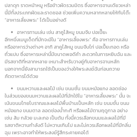
ปลาดุก ราดหน้าหมู หรือข้าวผัดรวมมิตร ซึ่งอาหารจานเดียวเหล่า
นี้มีทั้งประเภทผัดและราดซอส ช่วยเพิ่มความหลากหลายให้กับโต๊ะ
“อาหารเลี้ยงพระ” ได้เป็นอย่างดี
อาหารทานเล่น เช่น สาคูไส้หมู ขนมจีบ ปอเปี๊ยะ
อีกหนึ่งเมนูเด็ดที่มักจะมีใน “อาหารเลี้ยงพระ” คือ อาหารทานเล่น
หรืออาหารว่างต่างๆ อาทิ สาคูไส้หมู ขนมจีบไก่ ปอเปี๊ยะทอด หรือ
ถั่วแปบ ซึ่งอาหารเหล่านี้มีขนาดพอดีคำ สะดวกในการหยิบฉัน และ
มีรสชาติที่หลากหลาย เหมาะสำหรับวางคู่กับอาหารจานหลัก
นอกจากนี้ยังสามารถใช้เป็นของว่างให้พระสงฆ์ฉันก่อนถวาย
ภัตตาหารได้ด้วย
ขนมหวานและผลไม้ เช่น ขนมชั้น ขนมหม้อแกง ลอดช่อง
ในส่วนของขนมหวานและผลไม้ที่มักใช้ใน “อาหารเลี้ยงพระ” นั้น จะ
เน้นขนมไทยโบราณและผลไม้พื้นบ้านเป็นหลัก เช่น ขนมชั้น ขนม
หม้อแกง ขนมตาล ลอดช่องน้ำกะทิ หรือผลไม้ตามฤดูกาล อย่าง
เช่น ส้ม กล้วย มะละกอ เป็นต้น ทั้งนี้ควรเลือกขนมและผลไม้ที่มี
รสชาติหวานกำลังดี ไม่หวานเกินไป และไม่ควรเลือกผลไม้ที่มีกลิ่น
ฉุน เพราะอาจทำให้พระสงฆ์รู้สึกระคายคอได้