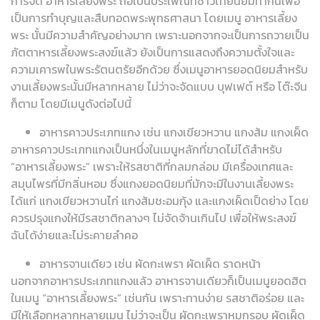
การจัด อาหารเลี้ยงพระ ถือเป็นประเพณีที่ชาวไทยนิยมทำกันเพื่อ
เป็นการทำบุญและสืบทอดพระพุทธศาสนา โดยเมนู อาหารเลี้ยง
พระ นั้นมีความสำคัญอย่างมาก เพราะนอกจากจะเป็นการถวายเป็น
ภัตตาหารเลี้ยงพระสงฆ์แล้ว ยังเป็นการแสดงถึงความตั้งใจและ
ความเคารพในพระรัตนตรัยอีกด้วย ซึ่งเมนูอาหารยอดนิยมสำหรับ
งานเลี้ยงพระนั้นมีหลากหลาย ไม่ว่าจะจัดแบบ บุฟเฟต์ หรือ โต๊ะจีน
ก็ตาม โดยมีเมนูดังต่อไปนี้
อาหารคาวประเภทแกง เช่น แกงเขียวหวาน แกงส้ม แกงเผ็ด
อาหารคาวประเภทแกงเป็นหนึ่งในเมนูหลักที่ขาดไม่ได้สำหรับ
“อาหารเลี้ยงพระ” เพราะให้รสชาติที่กลมกล่อม มีเครื่องเทศและ
สมุนไพรที่มีกลิ่นหอม ซึ่งแกงยอดนิยมที่มักจะมีในงานเลี้ยงพระ
ได้แก่ แกงเขียวหวานไก่ แกงส้มชะอมกุ้ง และแกงเผ็ดเป็ดย่าง โดย
ควรปรุงแกงให้มีรสชาติกลางๆ ไม่จัดจ้านเกินไป เพื่อให้พระสงฆ์
ฉันได้ง่ายและไม่ระคายลำคอ
อาหารจานเดียว เช่น ผัดกะเพรา ผัดเผ็ด ราดหน้า
นอกจากอาหารประเภทแกงแล้ว อาหารจานเดียวก็เป็นเมนูยอดฮิต
ในเมนู “อาหารเลี้ยงพระ” เช่นกัน เพราะทานง่าย รสชาติอร่อย และ
มีให้เลือกหลากหลายเมนู ไม่ว่าจะเป็น ผัดกะเพราหมูกรอบ ผัดเผ็ด