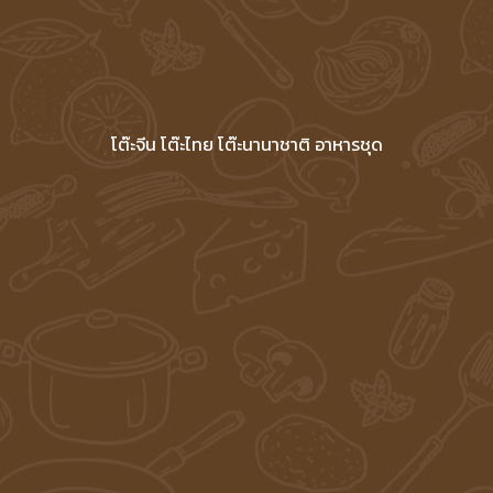
โต๊ะจีน โต๊ะไทย โต๊ะนานาชาติ อาหารชุด