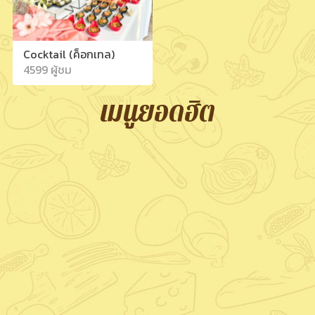
Cocktail (ค็อกเทล)
4599 ผู้ชม
เมนูยอดฮิต