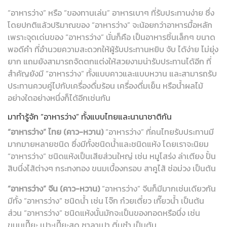
“อาหารว่าง” หรือ “ของทานเล่น” อาหารเบาๆ ที่รับประทานง่าย ซึ่ง
โดยปกติแล้วปริมาณของ “อาหารว่าง” จะน้อยกว่าอาหารมื้อหลัก
เพราะจุดเด่นของ “อาหารว่าง” นั่นก็คือ เป็นอาหารชิ้นเล็กๆ ขนาด
พอดีคำ ที่อำนวยความสะดวกให้ผู้รับประทานหยิบ จับ ได้ง่าย ไม่ยุ่ง
ยาก แถมยังสามารถจัดตกแต่งให้สวยงามน่ารับประทานได้อีก ที่
สำคัญยังมี “อาหารว่าง” ทั้งแบบคาวและแบบหวาน และสามารถรับ
ประทานควบคู่ไปกับเครื่องดื่มร้อน เครื่องดื่มเย็น หรือน้ำผลไม้
อย่างใดอย่างหนึ่งก็ได้อีกเช่นกัน
มาทำรู้จัก “อาหารว่าง” ทั้งแบบไทยและนานาชาติกัน
“อาหารว่าง” ไทย (คาว-หวาน)
“อาหารว่าง” ที่คนไทยรับประทานมี
มากมายหลายชนิด ซึ่งมีทั้งชนิดน้ำและชนิดแห้ง โดยเราจะนิยม
“อาหารว่าง” ชนิดแห้งเป็นเสียส่วนใหญ่ เช่น หมูโสร่ง ล่าเตียง ปั้น
สิบนึ่งไส้ต่างๆ กระทงทอง ขนมเบื้องกรอบ สาคูไส้ ช่อม่วง เป็นต้น
“อาหารว่าง” จีน (คาว-หวาน)
“อาหารว่าง” จีนก็มีมากเช่นเดียวกัน
มีทั้ง “อาหารว่าง” ชนิดน้ำ เช่น โจ๊ก ก๋วยเตี๋ยว เกี๊ยวน้ำ เป็นต้น
ส่วน “อาหารว่าง” ชนิดแห้งนั้นมักจะเป็นของทอดหรือนึ่ง เช่น
ขนมเปี๊ยะ เปาะเปี๊ยะสด ซาลาเปา ติ่มซำ เป็นต้น