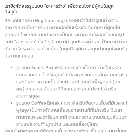
เราจึงคัดสรรรูปแบบ “อาหารว่าง” เพื่อตอบโจทย์ผู้คนในยุค
ปัจจุบัน
ฮัก แคทเทอริ่ง (Hug Catering) มองเห็นว่าในปัจจุบันนี้ ความ
สะดวกสบายในการรับประทานถือเป็นเรื่องอันดับต้นๆ ที่ผู้คนให้
ความสนใจและมีความต้องการเป็นอย่างมาก เราจึงขอนำเสนอรูป
แบบ “อาหารว่าง” ทั้ง 2 รูปแบบ ที่มี จุดประสงค์ และ เป้าหมาย ต่าง
กัน แต่รับรองว่าตอบโจทย์คนในยุคปัจจุบัน และถูกปากถูกใจคนรับ
ประทานแน่นอน
รูปแบบ Snack Box พร้อมบรรจุภัณฑ์อาหารว่างใส่กล่อง
แบบสวยงาม สำหรับลูกค้าที่ต้องการจัดงานเลี้ยงแบบเร่งรีบ
และต้องการความเป็นส่วนตัว อาทิ งานบำเพ็ญกุศล (งาน
ศพ) งานอบรมสัมมนาที่มีคนเยอะๆ งานไปรถทัวร์ หรือ
งานการกุศล
รูปแบบ Coffee Break เหมาะสำหรับจัดงานเลี้ยงที่มีเวลาให้
พูดคุย เป็นการจัดงานเลี้ยงนอกสถานที่ที่ไม่เร่งรีบ มีเวลา
ทานกาแฟและชาร้อนๆ อาทิ งานแต่งงาน งานประชุมสัมมนา
งานแฟร์ งานทำบุญบ้าน และงานเลี้ยงผู้ใหญ่
Hug Catering
ยินดีจัดงานเลี้ยง “อาหารว่าง” ทั้ง 2 รูปแบบ ขึ้นอยู่