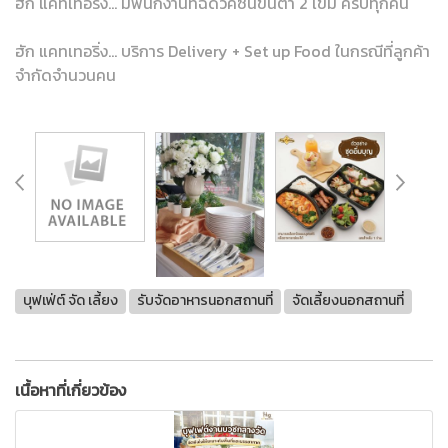
ฮัก แคทเทอริ่ง... มีพนักงานที่ฉีดวัคซีนขั้นต่ำ 2 เข็ม ครบทุกคน
ฮัก แคทเทอริ่ง... บริการ Delivery + Set up Food ในกรณีที่ลูกค้า
จำกัดจำนวนคน
บุฟเฟ่ต์ จัด เลี้ยง
รับจัดอาหารนอกสถานที่
จัดเลี้ยงนอกสถานที่
เนื้อหาที่เกี่ยวข้อง