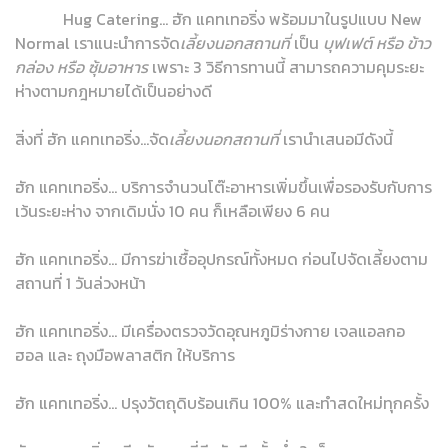
Hug Catering... ฮัก แคทเทอริ่ง พร้อมมาในรูปแบบ New
Normal เราแนะนำการจัด
เลี้ยงนอกสถานที่
เป็น
บุฟเฟต์ หรือ ข้าว
กล่อง หรือ ซุ้มอาหาร
เพราะ 3 วิธีการทานนี้ สามารถความคุมระยะ
ห่างตามกฎหมายได้เป็นอย่างดี
สิ่งที่ ฮัก แคทเทอริ่ง...จัด
เลี้ยงนอกสถานที่
เรานำเสนอมีดังนี้
ฮัก แคทเทอริ่ง... บริการจำนวนโต๊ะอาหารเพิ่มขึ้นเพื่อรองรับกับการ
เว้นระยะห่าง จากเดิมนั่ง 10 คน ก็เหลือเพียง 6 คน
ฮัก แคทเทอริ่ง... มีการฆ่าเชื้ออุปกรณ์ทั้งหมด ก่อนไปจัดเลี้ยงตาม
สถานที่ 1 วันล่วงหน้า
ฮัก แคทเทอริ่ง... มีเครื่องตรวจวัดอุณหภูมิร่างกาย เจลแอลกอ
ฮอล และ ถุงมือพลาสติก ให้บริการ
ฮัก แคทเทอริ่ง... ปรุงวัตถุดิบร้อนเกิน 100% และทำสดใหม่ทุกครั้ง