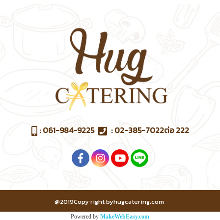
:
061-984-9225
:
02-385-7022
ต่อ 222
@2019Copy right byhugcatering.com
Powered by
MakeWebEasy.com