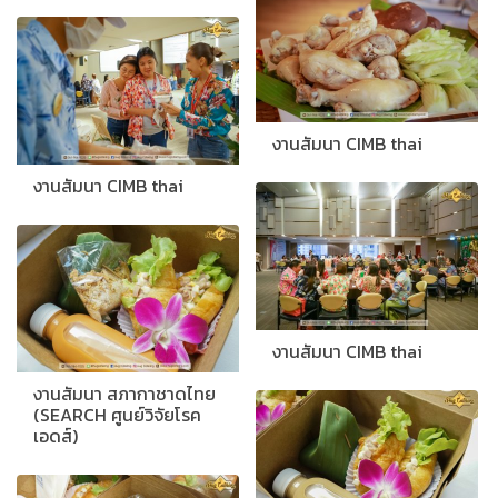
งานสัมนา CIMB thai
งานสัมนา CIMB thai
งานสัมนา CIMB thai
งานสัมนา สภากาชาดไทย
(SEARCH ศูนย์วิจัยโรค
เอดส์)