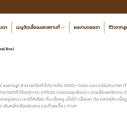
ับเรา
เมนูจัดเลี้ยงนอกสถานที่
ผลงานของเรา
รีวิวจากลู
eal Box)
 Catering) สามารถรับทำได้มากถึง 1000+ กล่อง และเรายังสามารถ ทำข้
สามารถใช้ได้ในทุกวาระ อาทิเช่น งานประชุมสัมมนา งานเลี้ยงพนักง
ูปแบบ เรามีให้เลือก ทั้ง เนื้อหมู เนื้อไก่ เนื้อปลา กุ้ง ปลาหมึก เนื้
ว เส้นหมี่เหลืองฮ่องกง และก๊วยเตี๊ยว ต่างๆ