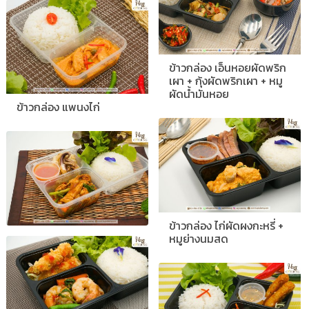
ข้าวกล่อง เอ็นหอยผัดพริก
เผา + กุ้งผัดพริกเผา + หมู
ผัดน้ำมันหอย
ข้าวกล่อง แพนงไก่
ข้าวกล่อง ไก่ผัดผงกะหรี่ +
หมูย่างนมสด