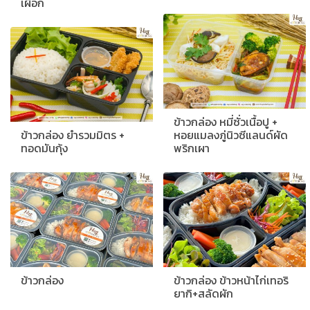
เผือก
ข้าวกล่อง หมี่ซั่วเนื้อปู +
ข้าวกล่อง ยำรวมมิตร +
หอยแมลงภู่นิวซีแลนด์ผัด
ทอดมันกุ้ง
พริกเผา
ข้าวกล่อง
ข้าวกล่อง ข้าวหน้าไก่เทอริ
ยากิ+สลัดผัก