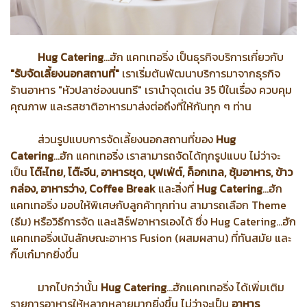
Hug Catering
...ฮัก แคทเทอริ่ง เป็นธุรกิจบริการเกี่ยวกับ
"รับจัดเลี้ยงนอกสถานที่"
เราเริ่มต้นพัฒนาบริการมาจาก
ธุรกิจ
ร้านอาหาร "หัวปลาช่องนนทรี" เรานำจุดเด่น 35 ปีในเรื่อง ควบคุม
คุณภาพ และรสชาติอาหาร
มาส่งต่อถึงที่ให้กันทุก ๆ ท่าน
ส่วนรูปแบบการจัดเลี้ยงนอกสถานที่ของ
Hug
Catering
...ฮัก แคทเทอริ่ง เราสามารถจัดได้ทุกรูปแบบ
ไม่ว่าจะ
เป็น
โต๊ะไทย, โต๊ะจีน, อาหารชุด, บุฟเฟ่ต์, ค็อกเทล, ซุ้มอาหาร, ข้าว
กล่อง, อาหารว่าง,
Coffee Break
และสิ่งที่
Hug Catering
...ฮัก
แคทเทอริ่ง มอบให้พิเศษกับลูกค้าทุกท่าน
สามารถเลือก Theme
(ธีม) หรือวิธีการจัด และเสิร์ฟอาหารเองได้ ซึ่ง Hug Catering...ฮัก
แคทเทอริ่ง
เน้นลักษณะอาหาร Fusion (ผสมผสาน) ที่ทันสมัย และ
กิ๊บเก๋มากยิ่งขึ้น
มากไปกว่านั้น
Hug Catering
...ฮักแคทเทอริ่ง ได้เพิ่มเติม
รายการอาหารให้หลากหลายมากยิ่งขึ้น ไม่ว่าจะเป็น
อาหาร