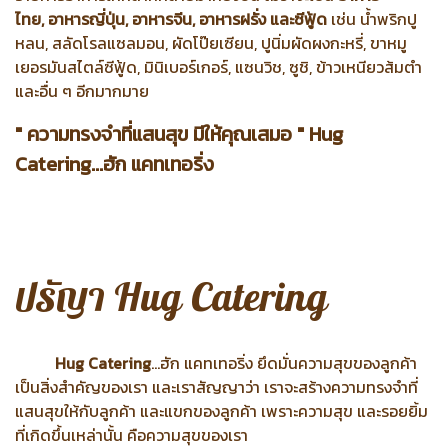
ไทย,
อาหารญี่ปุ่น, อาหารจีน, อาหารฝรั่ง และซีฟู้ด
เช่น น้ำพริกปู
หลน, สลัดโรลแซลมอน, ผัดโป๊ยเซียน,
ปูนิ่มผัดผงกะหรี่, ขาหมู
เยอรมันสไตล์ซีฟู้ด, มินิเบอร์เกอร์, แซนวิช, ซูชิ, ข้าวเหนียวส้มตำ
และอื่น ๆ อีกมากมาย
" ความทรงจำที่แสนสุข มีให้คุณเสมอ " Hug
Catering...ฮัก แคทเทอริ่ง
ปรัญา Hug Catering
Hug Catering
...ฮัก แคทเทอริ่ง ยึดมั่นความสุขของลูกค้า
เป็นสิ่งสำคัญของเรา และเราสัญญาว่า เราจะสร้างความทรงจำที่
แสนสุขให้กับลูกค้า และแขกของลูกค้า เพราะความสุข และรอยยิ้ม
ที่เกิดขึ้นเหล่านั้น คือความสุขของเรา